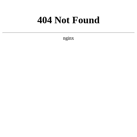
网站地图
首页
学术期刊
人事考试问答
人事考试百科
A
B
C
D
E
F
G
H
I
J
K
河南理工大学本科论文抽检时间安排最新
绘画艺术论文1000字怎么写
会议论文被拒稿了怎么办理复议手续
哈尔滨工业大学论文抽检时间是多少天
化学与食品论文常用题目及答案大全
汉语言文学学术期刊论文格式要求多少字以上
环境专业毕业论文题目大全初中物理高中物理
湖南农业大学继续教育学院官网论文答辩结果怎么查
汉语言文学论文题目怎么写的好看一点